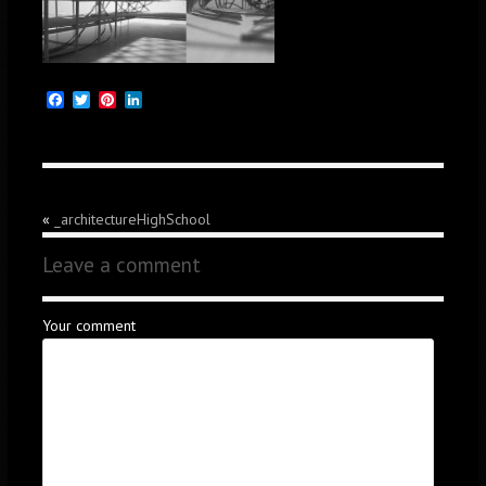
Facebook
Twitter
Pinterest
LinkedIn
«
_architectureHighSchool
Leave a comment
Your comment