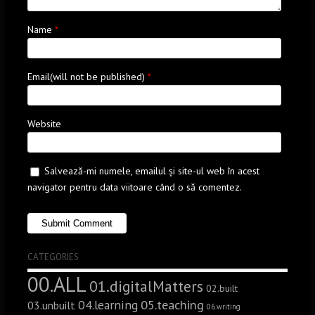
Name
*
Email(will not be published)
*
Website
Salvează-mi numele, emailul și site-ul web în acest
navigator pentru data viitoare când o să comentez.
CATEGORIES
00.ALL
01.digitalMatters
02.built
05.teaching
04.learning
03.unbuilt
06.writing