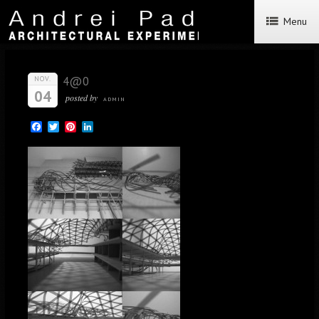
Menu
4@0
NOV.
04
posted by
ADMIN
Facebook
Twitter
Pinterest
LinkedIn