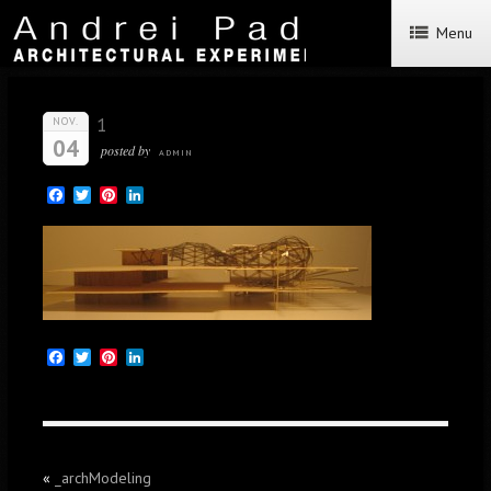
Menu
1
NOV.
04
posted by
ADMIN
Facebook
Twitter
Pinterest
LinkedIn
Facebook
Twitter
Pinterest
LinkedIn
«
_archModeling