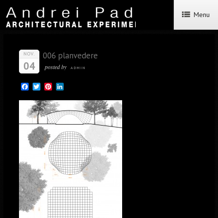
Menu
006 planvedere
NOV.
04
posted by
ADMIN
Facebook
Twitter
Pinterest
LinkedIn