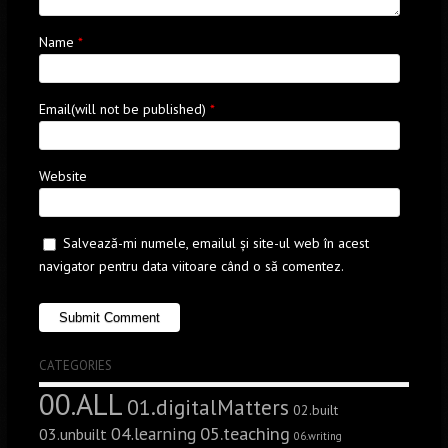
Name
*
Email(will not be published)
*
Website
Salvează-mi numele, emailul și site-ul web în acest
navigator pentru data viitoare când o să comentez.
CATEGORIES
00.ALL
01.digitalMatters
02.built
05.teaching
04.learning
03.unbuilt
06.writing