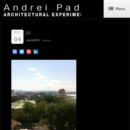
Menu
09
NOV.
04
posted by
ADMIN
Facebook
Twitter
Pinterest
LinkedIn