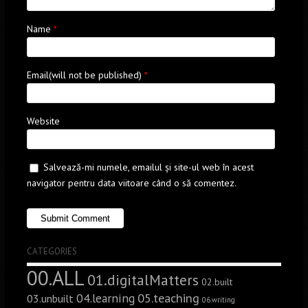
Name
*
Email(will not be published)
*
Website
Salvează-mi numele, emailul și site-ul web în acest
navigator pentru data viitoare când o să comentez.
CATEGORIES
00.ALL
01.digitalMatters
02.built
05.teaching
04.learning
03.unbuilt
06.writing