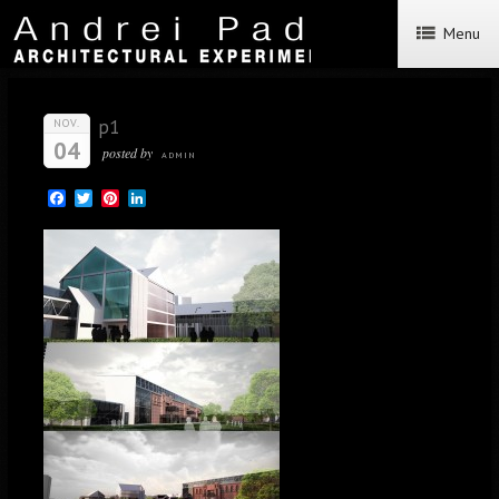
Menu
p1
NOV.
04
posted by
ADMIN
Facebook
Twitter
Pinterest
LinkedIn