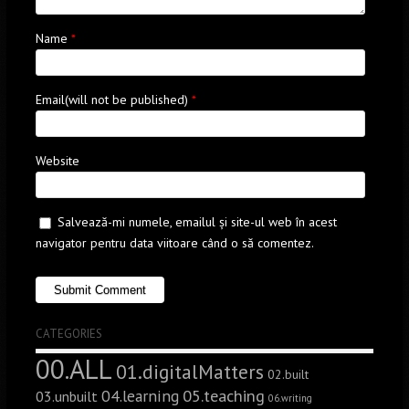
Name
*
Email(will not be published)
*
Website
Salvează-mi numele, emailul și site-ul web în acest
navigator pentru data viitoare când o să comentez.
CATEGORIES
00.ALL
01.digitalMatters
02.built
05.teaching
04.learning
03.unbuilt
06.writing