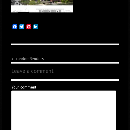
Facebook
Twitter
Pinterest
LinkedIn
«
_randomRenders
Leave a comment
Your comment