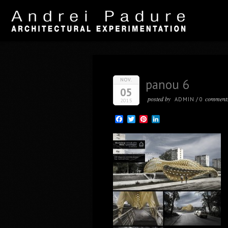
NOV.
panou 6
05
posted by
comment
ADMIN
/
0
2015
Facebook
Twitter
Pinterest
LinkedIn