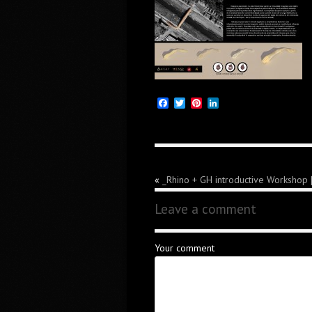
Facebook
Twitter
Pinterest
LinkedIn
«
_Rhino + GH introductive Workshop 
Leave a comment
Your comment