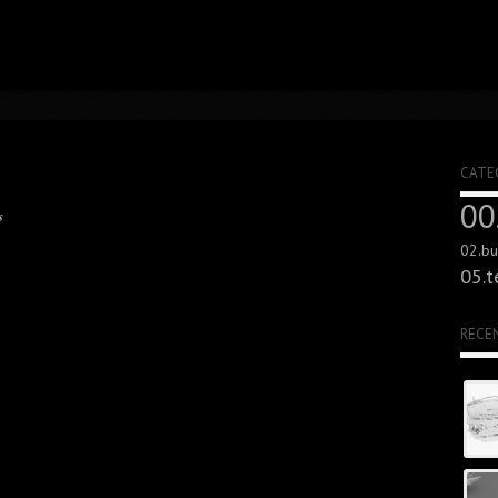
CATE
00
s
02.bui
05.t
RECE