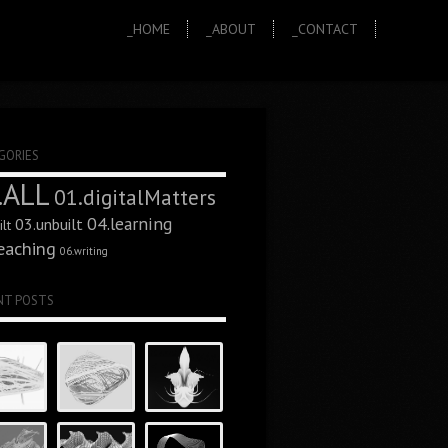
_HOME
_ABOUT
_CONTACT
GORIES
.ALL
01.digitalMatters
04.learning
03.unbuilt
lt
eaching
06.writing
NT POSTS