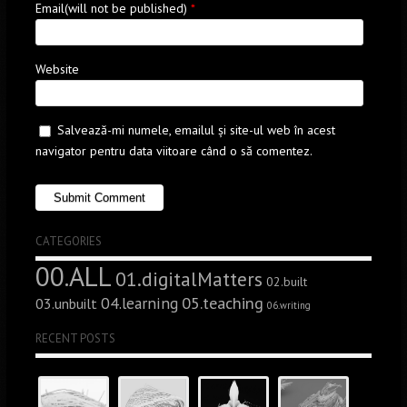
Email(will not be published)
*
Website
Salvează-mi numele, emailul și site-ul web în acest
navigator pentru data viitoare când o să comentez.
CATEGORIES
00.ALL
01.digitalMatters
02.built
05.teaching
04.learning
03.unbuilt
06.writing
RECENT POSTS