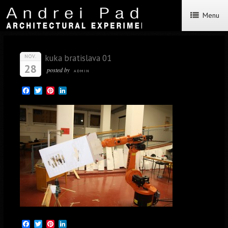
Menu
kuka bratislava 01
NOV.
28
posted by
ADMIN
Facebook
Twitter
Pinterest
LinkedIn
Facebook
Twitter
Pinterest
LinkedIn