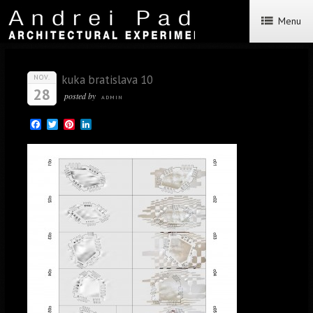
Menu
kuka bratislava 10
NOV.
28
posted by
ADMIN
Facebook
Twitter
Pinterest
LinkedIn