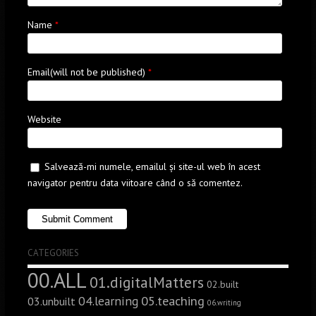
Name
*
Email(will not be published)
*
Website
Salvează-mi numele, emailul și site-ul web în acest
navigator pentru data viitoare când o să comentez.
CATEGORIES
00.ALL
01.digitalMatters
02.built
05.teaching
04.learning
03.unbuilt
06.writing