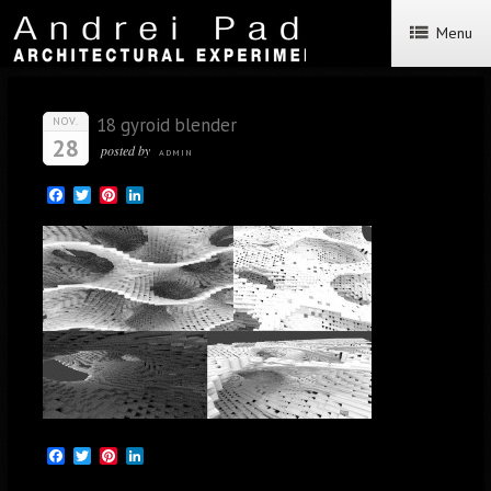
Menu
18 gyroid blender
NOV.
28
posted by
ADMIN
Facebook
Twitter
Pinterest
LinkedIn
Facebook
Twitter
Pinterest
LinkedIn