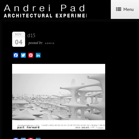
Menu
d15
NOV.
04
posted by
ADMIN
Facebook
Twitter
Pinterest
LinkedIn