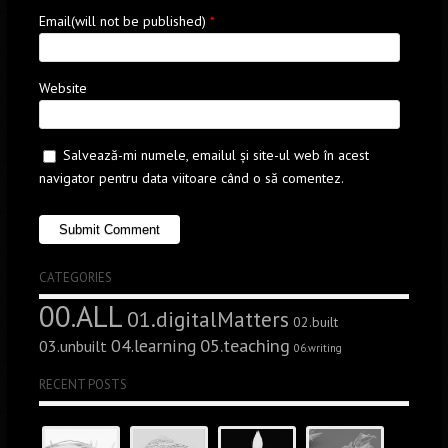
Email(will not be published)
*
Website
Salvează-mi numele, emailul și site-ul web în acest
navigator pentru data viitoare când o să comentez.
CATEGORIES
00.ALL
01.digitalMatters
02.built
05.teaching
04.learning
03.unbuilt
06.writing
RECENT POSTS